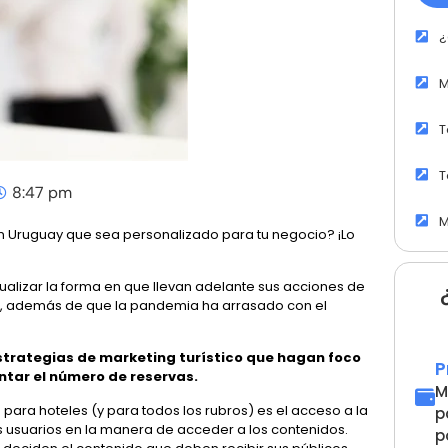
¿
M
T
T
8:47 pm
M
en Uruguay que sea personalizado para tu negocio? ¡Lo
alizar la forma en que llevan adelante sus acciones de
to, además de que la pandemia ha arrasado con el
strategias de marketing turístico que hagan foco
P
entar el número de reservas.
M
 para hoteles (y para todos los rubros) es el acceso a la
p
s usuarios en la manera de acceder a los contenidos.
p