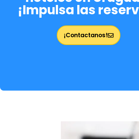
¡Impulsa las reser
¡Contactanos!