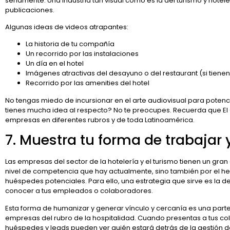
seriamente. Una industria tan visual como es la del turismo y hotel
publicaciones.
Algunas ideas de videos atrapantes:
La historia de tu compañía
Un recorrido por las instalaciones
Un día en el hotel
Imágenes atractivas del desayuno o del restaurant (si tienen
Recorrido por las amenities del hotel
No tengas miedo de incursionar en el arte audiovisual para potenci
tienes mucha idea al respecto? No te preocupes. Recuerda que El 
empresas en diferentes rubros y de toda Latinoamérica.
7. Muestra tu forma de trabajar 
Las empresas del sector de la hotelería y el turismo tienen un gran
nivel de competencia que hay actualmente, sino también por el h
huéspedes potenciales. Para ello, una estrategia que sirve es la de
conocer a tus empleados o colaboradores.
Esta forma de humanizar y generar vínculo y cercanía es una parte
empresas del rubro de la hospitalidad. Cuando presentas a tus c
huéspedes y leads pueden ver quién estará detrás de la gestión de