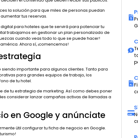
 deciden el contenido que deben recibir sus públicos.
nces la solución para que miles de personas puedan
P
, aumentar tus reservas.
P
G
gital para hoteles que te servirá para potenciar tu
gital trabajamos en gestionar un plan personalizado de
loquezcas cuando veas todo lo que se puede hacer!
C
oamérica. Ahora sí, ¡comencemos!
T
 estrategia
t
p
e siendo importante para algunos clientes. Tanto para
orativas para grandes equipos de trabajo, los
C
ono de tu hotel.
F
 de tu estrategia de marketing. Así como debes poner
c
des considerar lanzar campañas activas de llamadas a
S
ocio en Google y anúnciate
N
c
rmente útil configurar tu ficha de negocio en Google.
 turismo!
R