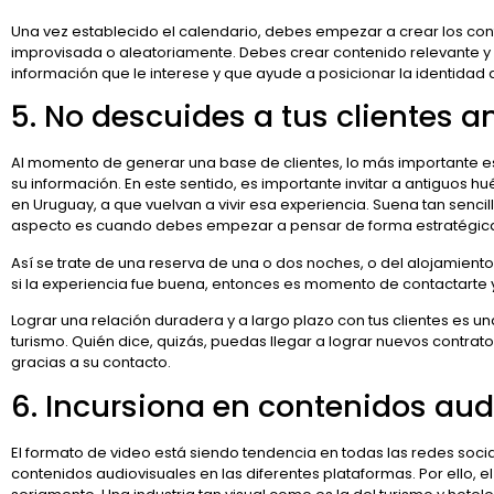
Una vez establecido el calendario, debes empezar a crear los co
improvisada o aleatoriamente. Debes crear contenido relevante y q
información que le interese y que ayude a posicionar la identidad d
5. No descuides a tus clientes a
Al momento de generar una base de clientes, lo más importante es
su información. En este sentido, es importante invitar a antiguos 
en Uruguay, a que vuelvan a vivir esa experiencia. Suena tan sencil
aspecto es cuando debes empezar a pensar de forma estratégic
Así se trate de una reserva de una o dos noches, o del alojamiento
si la experiencia fue buena, entonces es momento de contactarte y 
Lograr una relación duradera y a largo plazo con tus clientes es u
turismo. Quién dice, quizás, puedas llegar a lograr nuevos contrato
gracias a su contacto.
6. Incursiona en contenidos aud
El formato de video está siendo tendencia en todas las redes soc
contenidos audiovisuales en las diferentes plataformas. Por ello, 