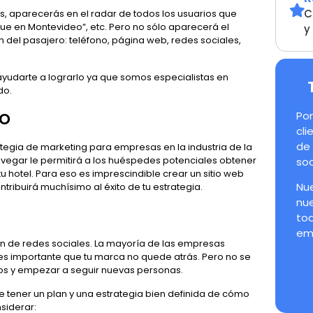
C
os, aparecerás en el radar de todos los usuarios que
que en Montevideo”, etc. Pero no sólo aparecerá el
y
n del pasajero: teléfono, página web, redes sociales,
ayudarte a lograrlo ya que somos especialistas en
ido.
vo
Po
cl
de
ategia de marketing para empresas en la industria de la
 navegar le permitirá a los huéspedes potenciales obtener
soc
u hotel. Para eso es imprescindible crear un sitio web
Nu
ntribuirá muchísimo al éxito de tu estrategia.
nue
to
em
n de redes sociales. La mayoría de las empresas
y es importante que tu marca no quede atrás. Pero no se
ios y empezar a seguir nuevas personas.
 tener un plan y una estrategia bien definida de cómo
siderar: