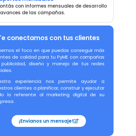
ontás con informes mensuales de desarrollo
 avances de las campañas.
Te conectamos con tus clientes
nemos el foco en que puedas conseguir más
ientes de calidad para tu PyME con campañas
 publicidad, diseño y manejo de tus redes
iales.
estra experiencia nos permite ayudar a
stros clientes a planificar, construir y ejecutar
do lo referente al marketing digital de su
presa.
¡Envianos un mensaje!