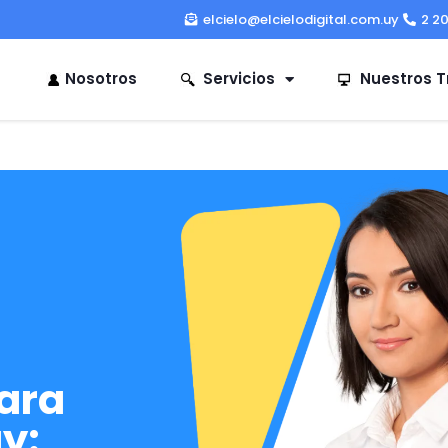
elcielo@elcielodigital.com.uy
2 2
Nosotros
Servicios
Nuestros T
para
y: