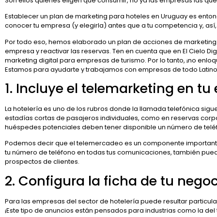
Son ellos quienes eligen qué consumir, no ya las empresas las que
Establecer un plan de marketing para hoteles en Uruguay es ento
conocer tu empresa (y elegirla) antes que a tu competencia y, así
Por todo eso, hemos elaborado un plan de acciones de marketing di
empresa y reactivar las reservas. Ten en cuenta que en El Cielo Di
marketing digital para empresas de turismo. Por lo tanto, ¡no en
Estamos para ayudarte y trabajamos con empresas de todo Latin
1. Incluye el telemarketing en tu
La hotelería es uno de los rubros donde la llamada telefónica sigu
estadías cortas de pasajeros individuales, como en reservas corp
huéspedes potenciales deben tener disponible un número de teléf
Podemos decir que el telemercadeo es un componente importante
tu número de teléfono en todas tus comunicaciones, también pue
prospectos de clientes.
2. Configura la ficha de tu neg
Para las empresas del sector de hotelería puede resultar particula
¡Este tipo de anuncios están pensados para industrias como la del