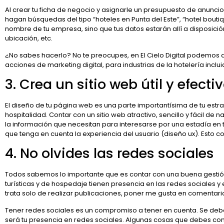
Al crear tu ficha de negocio y asignarle un presupuesto de anunci
hagan búsquedas del tipo “hoteles en Punta del Este”, “hotel bouti
nombre de tu empresa, sino que tus datos estarán allí a disposició
ubicación, etc.
¿No sabes hacerlo? No te preocupes, en El Cielo Digital podemos 
acciones de marketing digital, para industrias de la hotelería inclu
3. Crea un sitio web útil y efecti
El diseño de tu página web es una parte importantísima de tu estr
hospitalidad. Contar con un sitio web atractivo, sencillo y fácil de
la información que necesitan para interesarse por una estadía en t
que tenga en cuenta la experiencia del usuario (diseño ux). Esto co
4. No olvides las redes sociales
Todos sabemos lo importante que es contar con una buena gestió
turísticas y de hospedaje tienen presencia en las redes sociales 
trata solo de realizar publicaciones, poner me gusta en comentar
Tener redes sociales es un compromiso a tener en cuenta. Se debe
será tu presencia en redes sociales. Algunas cosas que debes con