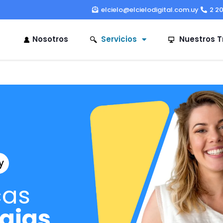
elcielo@elcielodigital.com.uy
2 2
Nosotros
Servicios
Nuestros T
y
cas
egias