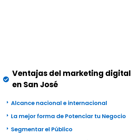
En
El Cielo Digital
tenemos más de diez años de
experiencia atendiendo a más de 100 empresas a lo
largo y ancho de
todo el Uruguay
Ventajas del marketing digital
en San José
Alcance nacional e internacional
La mejor forma de Potenciar tu Negocio
Segmentar el Público