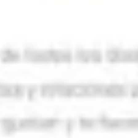
The Wellness Lab
BRANDING
DISEÑO WEB
URUGUAY